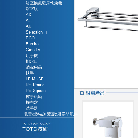
浴室換氣暖房乾燥機
浴室鏡
AD
AJ
AK
Selection Ｈ
EGO
Eureka
Grand A
烘手機
排水口
清潔用品
扶手
LE MUSE
Rei Round
Rei Square
擦手紙箱
拖布盆
洗手器
兒童衛浴&無障礙&淋浴間配件