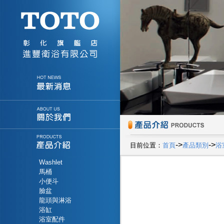
->
->
目前位置：
首頁
產品類別
浴
Washlet
馬桶
小便斗
臉盆
龍頭與淋浴
浴缸
浴室配件