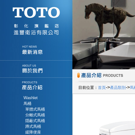
->
->
目前位置：
首頁
產品類別
馬
Washlet
馬桶
單體式馬桶
分離式馬桶
隱蔽式馬桶
蹲式馬桶
緩降便座