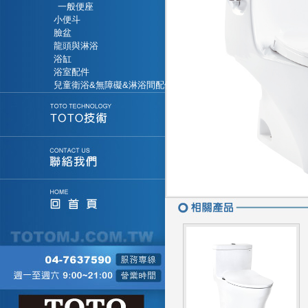
一般便座
小便斗
臉盆
龍頭與淋浴
浴缸
浴室配件
兒童衛浴&無障礙&淋浴間配件