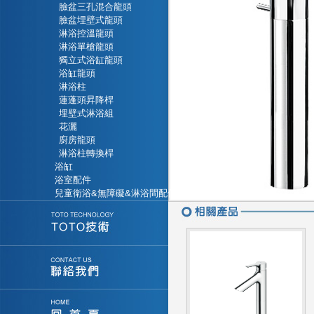
臉盆三孔混合龍頭
臉盆埋壁式龍頭
淋浴控溫龍頭
淋浴單槍龍頭
獨立式浴缸龍頭
浴缸龍頭
淋浴柱
蓮蓬頭昇降桿
埋壁式淋浴組
花灑
廚房龍頭
淋浴柱轉換桿
浴缸
浴室配件
兒童衛浴&無障礙&淋浴間配件