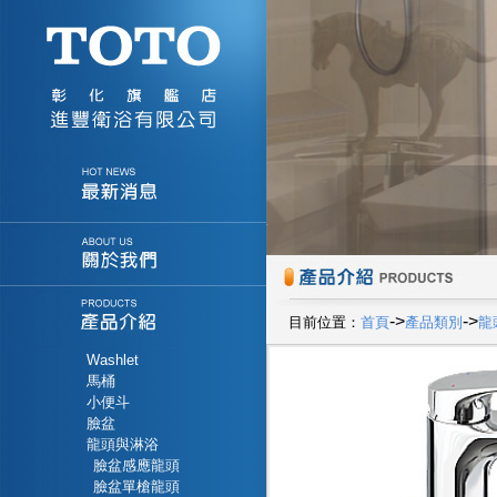
->
->
目前位置：
首頁
產品類別
龍
Washlet
馬桶
小便斗
臉盆
龍頭與淋浴
臉盆感應龍頭
臉盆單槍龍頭