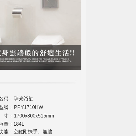
名稱：
珠光浴缸
型號：
PPY1710HW
 寸：
1700x800x515mm
容量：184L
功能：空缸附扶手、無牆