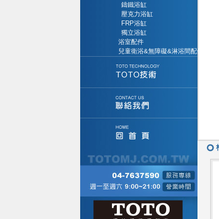
鑄鐵浴缸
壓克力浴缸
FRP浴缸
獨立浴缸
浴室配件
兒童衛浴&無障礙&淋浴間配件