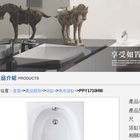
->
->
->
->
前位置：
首頁
產品類別
浴缸
珠光浴缸
PPY1710HW
產品
產品
尺
浴缸
相關