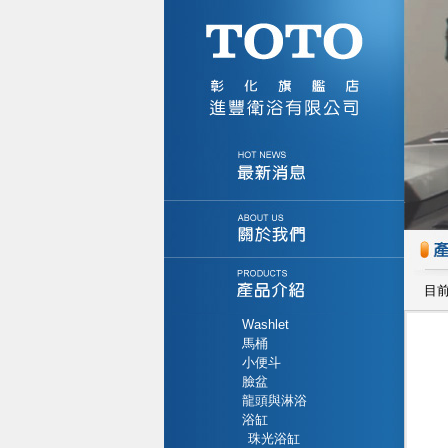
目
Washlet
馬桶
小便斗
臉盆
龍頭與淋浴
浴缸
珠光浴缸