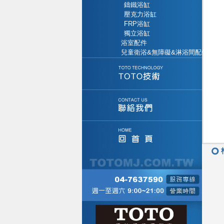
鑄鐵浴缸
壓克力浴缸
FRP浴缸
獨立浴缸
浴室配件
兒童衛浴&無障礙&淋浴間配件