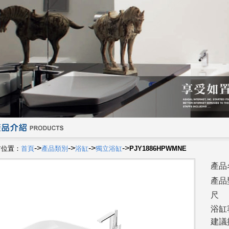
->
->
->
->
前位置：
首頁
產品類別
浴缸
獨立浴缸
PJY1886HPWMNE
產品
產品
尺
浴缸
建議