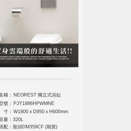
名稱：
NEOREST 獨立式浴缸
型號：
PJY1886HPWMNE
 寸：
W1800 x D950 x H600mm
容量：320L
搭配：龍頭DM359CF (期貨)