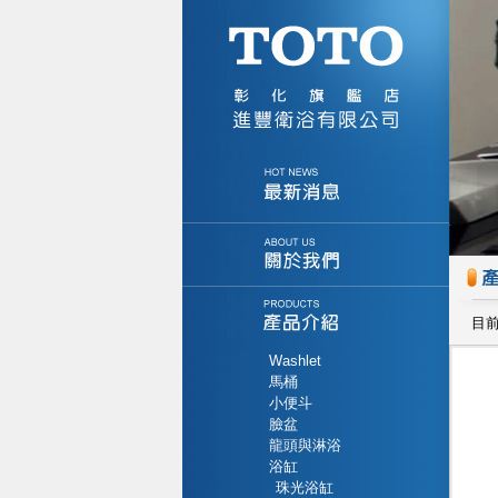
目
Washlet
馬桶
小便斗
臉盆
龍頭與淋浴
浴缸
珠光浴缸