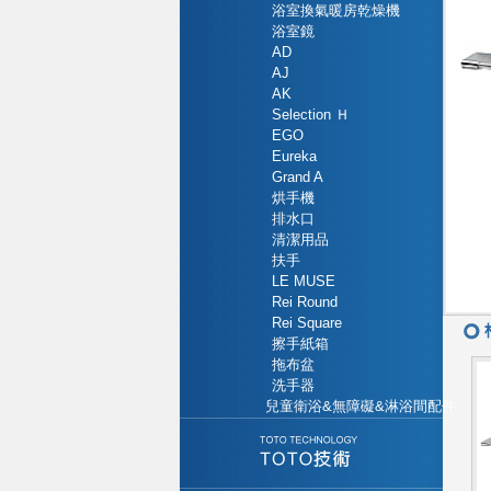
浴室換氣暖房乾燥機
浴室鏡
AD
AJ
AK
Selection Ｈ
EGO
Eureka
Grand A
烘手機
排水口
清潔用品
扶手
LE MUSE
Rei Round
Rei Square
擦手紙箱
拖布盆
洗手器
兒童衛浴&無障礙&淋浴間配件