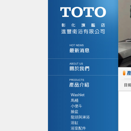
目
Washlet
馬桶
小便斗
臉盆
龍頭與淋浴
浴缸
浴室配件