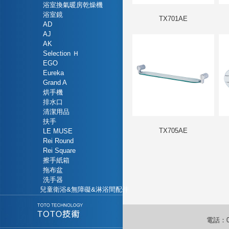
浴室換氣暖房乾燥機
浴室鏡
TX701AE
AD
AJ
AK
Selection Ｈ
EGO
Eureka
Grand A
烘手機
排水口
清潔用品
扶手
TX705AE
LE MUSE
Rei Round
Rei Square
擦手紙箱
拖布盆
洗手器
兒童衛浴&無障礙&淋浴間配件
電話：04