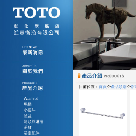
->
->
目前位置：
首頁
產品類別
浴
Washlet
馬桶
小便斗
臉盆
龍頭與淋浴
浴缸
浴室配件