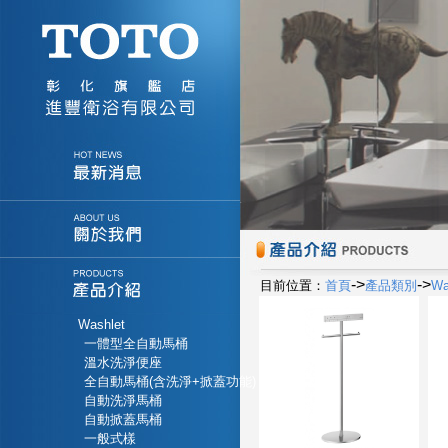
->
->
目前位置：
首頁
產品類別
Wa
Washlet
一體型全自動馬桶
溫水洗淨便座
全自動馬桶(含洗淨+掀蓋功能)
自動洗淨馬桶
自動掀蓋馬桶
一般式樣