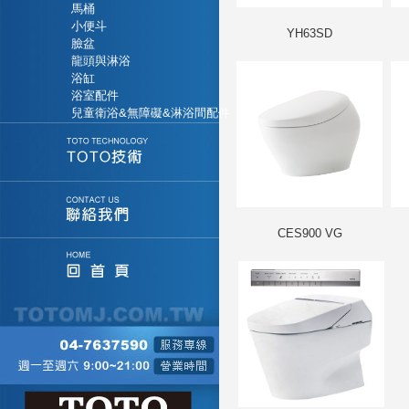
馬桶
小便斗
YH63SD
臉盆
龍頭與淋浴
浴缸
浴室配件
兒童衛浴&無障礙&淋浴間配件
CES900 VG